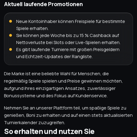
Aktuell laufende Promotionen
Neue Kontoinhaber können Freispiele für bestimmte
Spiele erhalten.
Sie können jede Woche bis zu 15 % Cashback auf
Nettoverluste bei Slots oder Live-Spielen erhalten.
Es gibt laufende Turniere mit großen Preisgeldern
und Echtzeit-Updates der Rangliste.
Die Marke ist eine beliebte Wahl für Menschen, die
regelmäßig Spiele spielen und Preise gewinnen möchten,
aufgrund ihres einzigartigen Ansatzes, zuverlässiger
Bonussysteme und des Fokus auf Kundenservice.
Nehmen Sie an unserer Plattform teil, um spaßige Spiele zu
genießen, Boni zu erhalten und auf einen stets aktualisierten
Turnierkalender zuzugreifen.
So erhalten und nutzen Sie