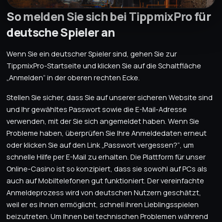
So melden Sie sich bei TippmixPro für
deutsche Spieler an
Wenn Sie ein deutscher Spieler sind, gehen Sie zur
TippmixPro-Startseite und klicken Sie auf die Schaltfläche
„Anmelden“ in der oberen rechten Ecke.
Stellen Sie sicher, dass Sie auf unserer sicheren Website sind
und Ihr gewähltes Passwort sowie die E-Mail-Adresse
verwenden, mit der Sie sich angemeldet haben. Wenn Sie
Probleme haben, überprüfen Sie Ihre Anmeldedaten erneut
oder klicken Sie auf den Link „Passwort vergessen?“, um
schnelle Hilfe per E-Mail zu erhalten. Die Plattform für unser
Online-Casino ist so konzipiert, dass sie sowohl auf PCs als
auch auf Mobiltelefonen gut funktioniert. Der vereinfachte
Anmeldeprozess wird von deutschen Nutzern geschätzt,
weil er es ihnen ermöglicht, schnell ihren Lieblingsspielen
beizutreten. Um Ihnen bei technischen Problemen während