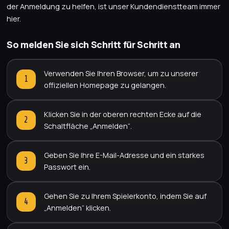
der Anmeldung zu helfen, ist unser Kundendienstteam immer
hier.
So melden Sie sich Schritt für Schritt an
Verwenden Sie Ihren Browser, um zu unserer
offiziellen Homepage zu gelangen.
Klicken Sie in der oberen rechten Ecke auf die
Schaltfläche „Anmelden“.
Geben Sie Ihre E-Mail-Adresse und ein starkes
Passwort ein.
Gehen Sie zu Ihrem Spielerkonto, indem Sie auf
„Anmelden“ klicken.