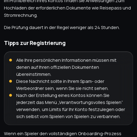
Im Profilbereich Ihres Kontos finden Sie Anweisungen zum
Hochladen der erforderlichen Dokumente wie Reisepass und
Stromrechnung.
Die Prüfung dauert in der Regel weniger als 24 Stunden.
Tipps zur Registrierung
Alle Ihre persönlichen Informationen müssen mit
denen auf Ihren offiziellen Dokumenten
übereinstimmen.
Diese Nachricht sollte in Ihrem Spam- oder
Werbeordner sein, wenn Sie sie nicht sehen.
Nach der Erstellung eines Kontos können Sie
jederzeit das Menü „Verantwortungsvolles Spielen“
verwenden, um Limits für Ihr Konto festzulegen oder
sich selbst vom Spielen von Spielen zu verbannen.
Wenn ein Spieler den vollständigen Onboarding-Prozess