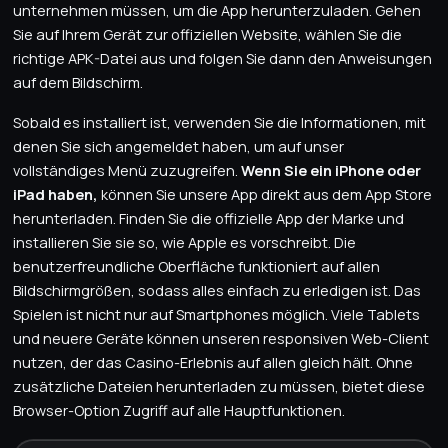
unternehmen müssen, um die App herunterzuladen. Gehen
Sie auf Ihrem Gerät zur offiziellen Website, wählen Sie die
richtige APK-Datei aus und folgen Sie dann den Anweisungen
auf dem Bildschirm.
Sobald es installiert ist, verwenden Sie die Informationen, mit
denen Sie sich angemeldet haben, um auf unser
vollständiges Menü zuzugreifen.
Wenn Sie ein iPhone oder
iPad haben,
können Sie unsere App direkt aus dem App Store
herunterladen. Finden Sie die offizielle App der Marke und
installieren Sie sie so, wie Apple es vorschreibt. Die
benutzerfreundliche Oberfläche funktioniert auf allen
Bildschirmgrößen, sodass alles einfach zu erledigen ist. Das
Spielen ist nicht nur auf Smartphones möglich. Viele Tablets
und neuere Geräte können unseren responsiven Web-Client
nutzen, der das Casino-Erlebnis auf allen gleich hält. Ohne
zusätzliche Dateien herunterladen zu müssen, bietet diese
Browser-Option Zugriff auf alle Hauptfunktionen.