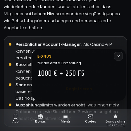
wiederkehrenden Kunden, und wir stellen sicher, dass
Mitglieder auf hohem Niveau besondere Vergünstigungen
wie Geburtstagsüberraschungen und personalisierte
Angebote erhalten.
Persönlicher Account-Manager:
Als Casino-VIP
können Sie direkte Hilfe bei all Ihren Bedürfnissen
BONUS
erhalten.
für die erste Einzahlung
Spezielle Event-Einladungen:
Premium-Mitglieder
können Turniere nur persönlich oder online
1000 € + 250 FS
besuchen.
Sonderangebote:
Wir machen nur für Sie Angebote
Registrieren
basierend auf den Spielen, die Sie gerne in unserem
Casino spielen.
Auszahlungslimits wurden erhöht,
was Ihnen mehr
Optionen gibt, wie Sie mit Ihren Gewinnen umgehen.
Das ist gut für aktive Spieler.
App
Bonus
Menü
Codes
Bonus ohne
Einzahlung