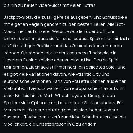
bis hin zu neuen Video-Slots mit vielen Extras.
Jackpot-Slots, die zufällig Preise ausgeben, und Bonusspiele
mit eigenen Regeln gehören zu den besten Teilen. Alle Slot-
Maschinen auf unserer Website wurden überprüft, um
sicherzustellen, dass sie fair sind, sodass Spieler sich einfach
auf die lustigen Grafiken und das Gameplay konzentrieren
können. Sie können jetzt mehr klassische Tischspiele in
unserem Casino spielen oder an einem Live-Dealer-Spiel
teilnehmen. Blackjack ist immer noch ein beliebtes Spiel, und
es gibt viele Variationen davon, wie Atlantic City und
europäische Versionen. Fans von Roulette können aus einer
Vielzahl von Layouts wählen, von europäischen Layouts mit
einer Null bis hin zu Multi-Wheel-Layouts. Dies gibt den
Spielern viele Optionen und macht jede Sitzung anders. Für
Menschen, die gerne strategisch spielen, haben unsere
Baccarat-Tische benutzerfreundliche Schnittstellen und die
Möglichkeit, die Einsatzgrößen in € zu ändern.