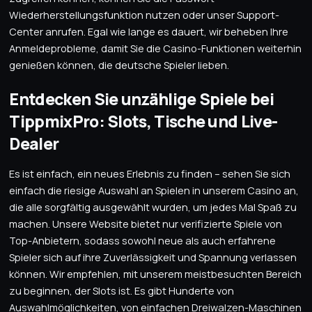
Wiederherstellungsfunktion nutzen oder unser Support-
Center anrufen. Egal wie lange es dauert, wir beheben Ihre
Anmeldeprobleme, damit Sie die Casino-Funktionen weiterhin
genießen können, die deutsche Spieler lieben.
Entdecken Sie unzählige Spiele bei
TippmixPro: Slots, Tische und Live-
Dealer
Es ist einfach, ein neues Erlebnis zu finden – sehen Sie sich
einfach die riesige Auswahl an Spielen in unserem Casino an,
die alle sorgfältig ausgewählt wurden, um jedes Mal Spaß zu
machen. Unsere Website bietet nur verifizierte Spiele von
Top-Anbietern, sodass sowohl neue als auch erfahrene
Spieler sich auf ihre Zuverlässigkeit und Spannung verlassen
können. Wir empfehlen, mit unserem meistbesuchten Bereich
zu beginnen, der Slots ist. Es gibt Hunderte von
Auswahlmöglichkeiten, von einfachen Dreiwalzen-Maschinen