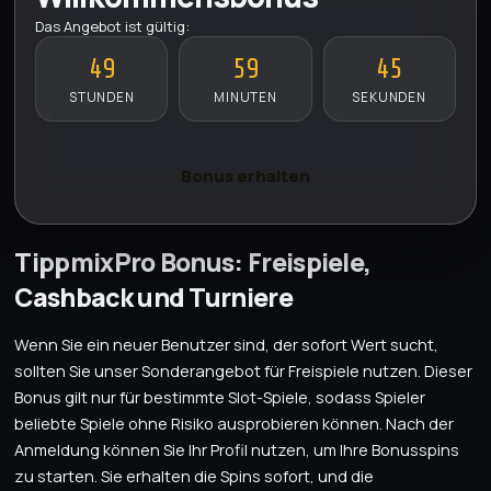
Das Angebot ist gültig:
49
59
43
STUNDEN
MINUTEN
SEKUNDEN
Bonus erhalten
TippmixPro Bonus: Freispiele,
Cashback und Turniere
Wenn Sie ein neuer Benutzer sind, der sofort Wert sucht,
sollten Sie unser Sonderangebot für Freispiele nutzen. Dieser
Bonus gilt nur für bestimmte Slot-Spiele, sodass Spieler
beliebte Spiele ohne Risiko ausprobieren können. Nach der
Anmeldung können Sie Ihr Profil nutzen, um Ihre Bonusspins
zu starten. Sie erhalten die Spins sofort, und die