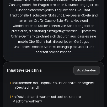
Zahlung sofort. Bei Fragen erreichen Sie unser engagiertes
Kundendienstteam jeden Tag über den Live-Chat.
Traditionelle Tischspiele, Slots und Live-Dealer-Spiele sind
an einem Ort für Casino-Spiel-Fans. Neue und
wiederkehrende Spieler können von Sonderangeboten
profitieren, die ständig hinzugefügt werden. TippmixPro
Online Germany zeichnet sich dadurch aus, dass es eine
mobile Oberfläche hat, die auf jedem Gerät gut
funktioniert, sodass Sie Ihre Lieblingsspiele überall und
jederzeit spielen können.
Inhaltsverzeichnis
Ausblenden
Willkommen bei TippmixPro: Ihr Abenteuer beginnt
01
in Deutschland!
In Deutschland, warum solltest du unsere
02
Plattform wählen?