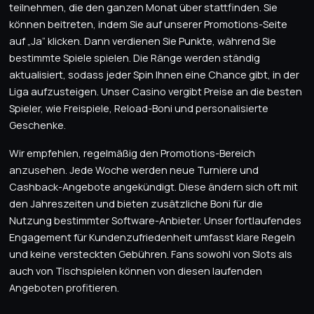
teilnehmen, die den ganzen Monat über stattfinden. Sie
können beitreten, indem Sie auf unserer Promotions-Seite
auf „Ja“ klicken. Dann verdienen Sie Punkte, während Sie
bestimmte Spiele spielen. Die Ränge werden ständig
aktualisiert, sodass jeder Spin Ihnen eine Chance gibt, in der
Liga aufzusteigen. Unser Casino vergibt Preise an die besten
Spieler, wie Freispiele, Reload-Boni und personalisierte
Geschenke.
Wir empfehlen, regelmäßig den Promotions-Bereich
anzusehen. Jede Woche werden neue Turniere und
Cashback-Angebote angekündigt. Diese ändern sich oft mit
den Jahreszeiten und bieten zusätzliche Boni für die
Nutzung bestimmter Software-Anbieter. Unser fortlaufendes
Engagement für Kundenzufriedenheit umfasst klare Regeln
und keine versteckten Gebühren. Fans sowohl von Slots als
auch von Tischspielen können von diesen laufenden
Angeboten profitieren.