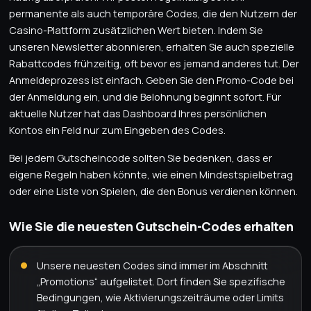
permanente als auch temporäre Codes, die den Nutzern der
Casino-Plattform zusätzlichen Wert bieten. Indem Sie
unseren Newsletter abonnieren, erhalten Sie auch spezielle
Rabattcodes frühzeitig, oft bevor es jemand anderes tut. Der
Anmeldeprozess ist einfach. Geben Sie den Promo-Code bei
der Anmeldung ein, und die Belohnung beginnt sofort. Für
aktuelle Nutzer hat das Dashboard Ihres persönlichen
Kontos ein Feld nur zum Eingeben des Codes.
Bei jedem Gutscheincode sollten Sie bedenken, dass er
eigene Regeln haben könnte, wie einen Mindestspielbetrag
oder eine Liste von Spielen, die den Bonus verdienen können.
Wie Sie die neuesten Gutschein-Codes erhalten
Unsere neuesten Codes sind immer im Abschnitt
„Promotions“ aufgelistet. Dort finden Sie spezifische
Bedingungen, wie Aktivierungszeiträume oder Limits