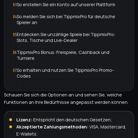
So erstellen Sie ein Konto auf unserer Plattform
03
So melden Sie sich bei TippmixPro für deutsche
04
Spieler an
Entdecken Sie unzählige Spiele bei TippmixPro:
05
Slots, Tische und Live-Dealer
TippmixPro Bonus: Freispiele, Cashback und
06
Turniere
So erhalten und nutzen Sie TippmixPro Promo-
07
Codes
Die mobile App von TippmixPro ermöglicht es
08
Ihnen, auf Android, iOS und anderen Geräten zu
Schauen Sie sich die Optionen an und sehen Sie, welche
spielen
Funktionen an Ihre Bedürfnisse angepasst werden können.
Werden Sie VIP bei TippmixPro: Schalten Sie
09
spezielle Belohnungen frei
Lizenz:
Entspricht den deutschen Gesetzen;
Akzeptierte Zahlungsmethoden:
VISA, Mastercard,
Ihre Sicherheit bei TippmixPro hat für uns oberste
10
E-Wallets;
Priorität